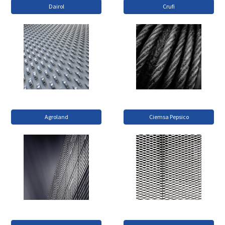
Dairol
Crufi
Agroland
Ciemsa Pepsico