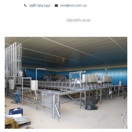
(598) 2304 0452
inco@inco.com.uy
Identificarse