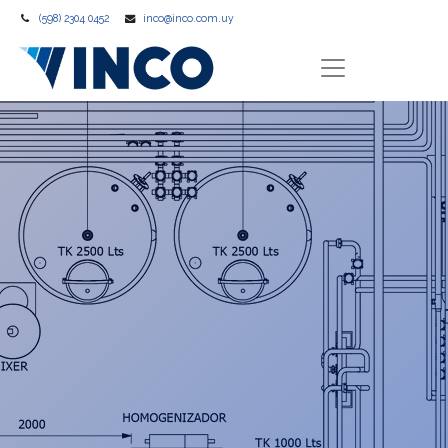
(598) 2304 0452
inco@inco.com.uy